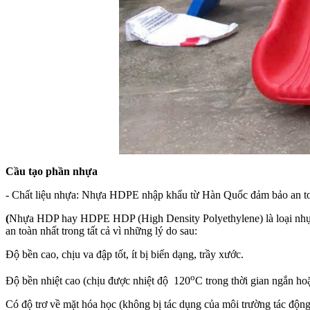
Cầu tạo phần nhựa
- Chất liệu nhựa: Nhựa HDPE nhập khẩu từ Hàn Quốc đảm bảo an toà
(
Nhựa HDP hay HDPE HDP (High Density Polyethylene) là loại nhựa t
an toàn nhất trong tất cả vì những lý do sau:
Độ bền cao, chịu va đập tốt, ít bị biến dạng, trầy xước.
o
Độ bền nhiệt cao (chịu được nhiệt độ 120
C trong thời gian ngắn ho
Có độ trơ về mặt hóa học (không bị tác dụng của môi trường tác động,