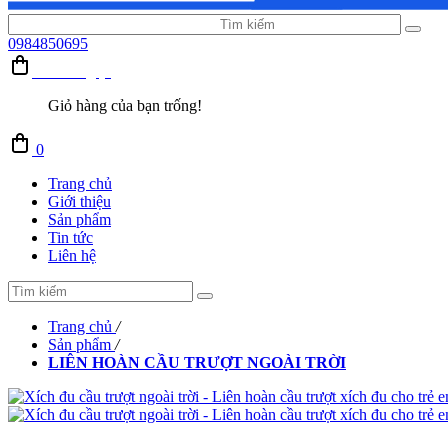
0984850695
Giỏ hàng (0)
Giỏ hàng của bạn trống!
0
Trang chủ
Giới thiệu
Sản phẩm
Tin tức
Liên hệ
Trang chủ
/
Sản phẩm
/
LIÊN HOÀN CẦU TRƯỢT NGOÀI TRỜI