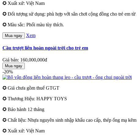
✪ Xuất xứ: Việt Nam
✪ Đối tượng sử dụng: phù hợp với sân chơi cộng đồng cho trẻ em từ 2
✪ Màu sắc: Phối màu tùy thích.
Xem
Mua ngay
Cầu trượt liên hoàn ngoài trời cho trẻ em
Giá bán: 160,000,000đ
Mua ngay
-20%
✪ Giá chưa gồm thuế GTGT
✪ Thương Hiệu: HAPPY TOYS
✪ Bảo hành 12 tháng
✪ Chất liệu: Nhựa nguyên sinh nhập khẩu cao cấp, thép ống mạ kẽm s
✪ Xuất xứ: Việt Nam