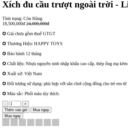
Xích đu cầu trượt ngoài trời - 
Tình trạng:
Còn Hàng
18,500,000đ
24,000,000đ
✪ Giá chưa gồm thuế GTGT
✪ Thương Hiệu: HAPPY TOYS
✪ Bảo hành 12 tháng
✪ Chất liệu: Nhựa nguyên sinh nhập khẩu cao cấp, thép ống mạ kẽm s
✪ Xuất xứ: Việt Nam
✪ Đối tượng sử dụng: phù hợp với sân chơi cộng đồng cho trẻ em từ 2
✪ Màu sắc: Phối màu tùy thích.
-
+
Thêm vào giỏ
Mua ngay
Mua ngay