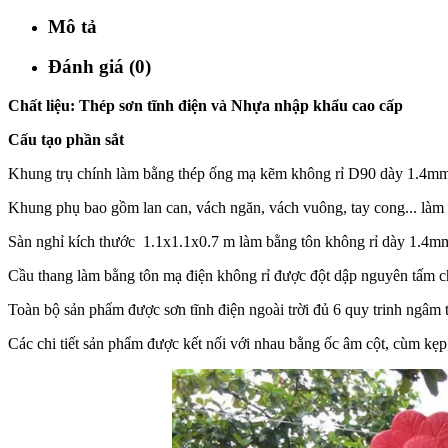
Mô tả
Đánh giá (0)
Chất liệu: Thép sơn tĩnh điện và Nhựa nhập khẩu cao cấp
Cấu tạo phần sắt
Khung trụ chính làm bằng thép ống mạ kẽm không rỉ D90 dày 1.4m
Khung phụ bao gồm lan can, vách ngăn, vách vuông, tay cong... làm
Sàn nghỉ kích thước 1.1x1.1x0.7 m làm bằng tôn không rỉ dày 1.4mm 
Cầu thang làm bằng tôn mạ điện không rỉ được đột dập nguyên tấm ch
Toàn bộ sản phẩm được sơn tĩnh điện ngoài trời đủ 6 quy trinh ngâm t
Các chi tiết sản phẩm được kết nối với nhau bằng ốc âm cột, cùm kẹp,