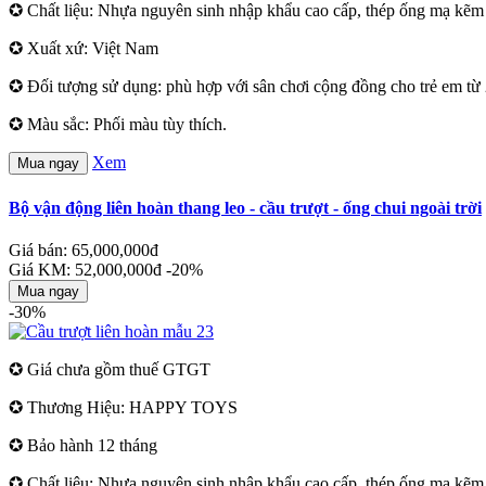
✪ Chất liệu: Nhựa nguyên sinh nhập khẩu cao cấp, thép ống mạ kẽm s
✪ Xuất xứ: Việt Nam
✪ Đối tượng sử dụng: phù hợp với sân chơi cộng đồng cho trẻ em từ 2
✪ Màu sắc: Phối màu tùy thích.
Xem
Mua ngay
Bộ vận động liên hoàn thang leo - cầu trượt - ống chui ngoài trời
Giá bán: 65,000,000đ
Giá KM: 52,000,000đ
-20%
Mua ngay
-30%
✪ Giá chưa gồm thuế GTGT
✪ Thương Hiệu: HAPPY TOYS
✪ Bảo hành 12 tháng
✪ Chất liệu: Nhựa nguyên sinh nhập khẩu cao cấp, thép ống mạ kẽm s