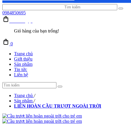
0984850695
Giỏ hàng (0)
Giỏ hàng của bạn trống!
0
Trang chủ
Giới thiệu
Sản phẩm
Tin tức
Liên hệ
Trang chủ
/
Sản phẩm
/
LIÊN HOÀN CẦU TRƯỢT NGOÀI TRỜI