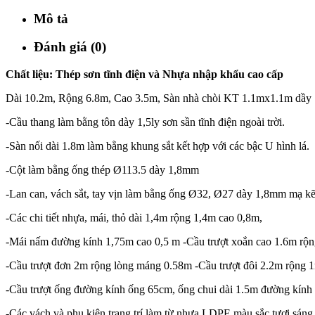
Mô tả
Đánh giá (0)
Chất liệu: Thép sơn tĩnh điện và Nhựa nhập khẩu cao cấp
Dài 10.2m, Rộng 6.8m, Cao 3.5m, Sàn nhà chòi KT 1.1mx1.1m dầy
-Cầu thang làm bằng tôn dày 1,5ly sơn sần tĩnh điện ngoài trời.
-Sàn nối dài 1.8m làm bằng khung sắt kết hợp với các bậc U hình lá.
-Cột làm bằng ống thép Ø113.5 dày 1,8mm
-Lan can, vách sắt, tay vịn làm bằng ống Ø32, Ø27 dày 1,8mm mạ kẽ
-Các chi tiết nhựa, mái, thỏ dài 1,4m rộng 1,4m cao 0,8m,
-Mái nấm đường kính 1,75m cao 0,5 m -Cầu trượt xoắn cao 1.6m r
-Cầu trượt đơn 2m rộng lòng máng 0.58m -Cầu trượt đôi 2.2m rộng
-Cầu trượt ống đường kính ống 65cm, ống chui dài 1.5m đường kính
-Các vách và phụ kiện trang trí làm từ nhựa LDPE màu sắc tươi sáng,