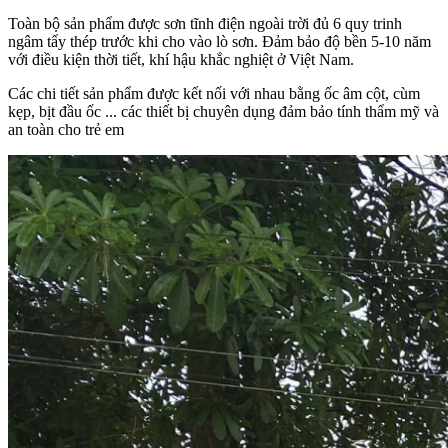
Toàn bộ sản phẩm được sơn tĩnh điện ngoài trời đủ 6 quy trinh
ngâm tẩy thép trước khi cho vào lò sơn. Đảm bảo độ bền 5-10 năm
với điều kiện thời tiết, khí hậu khắc nghiệt ở Việt Nam.
Các chi tiết sản phẩm được kết nối với nhau bằng ốc âm cột, cùm
kẹp, bịt đầu ốc ... các thiết bị chuyên dụng đảm bảo tính thẩm mỹ và
an toàn cho trẻ em