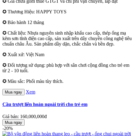
✪ Giá chưa gồm thuế GTGT và chi phí vận chuyển, lắp đặt
✪ Thương Hiệu: HAPPY TOYS
✪ Bảo hành 12 tháng
✪ Chất liệu: Nhựa nguyên sinh nhập khẩu cao cấp, thép ống mạ
kẽm sơn tĩnh điện cao cấp, sản xuất trên dây chuyền công nghệ tiêu
chuẩn châu Âu. Sản phẩm dầy dặn, chắc chắn và bền đẹp.
✪ Xuất xứ: Việt Nam
✪ Đối tượng sử dụng: phù hợp với sân chơi cộng đồng cho trẻ em
từ 2 - 10 tuổi.
✪ Màu sắc: Phối màu tùy thích.
Xem
Mua ngay
Cầu trượt liên hoàn ngoài trời cho trẻ em
Giá bán: 160,000,000đ
Mua ngay
-20%