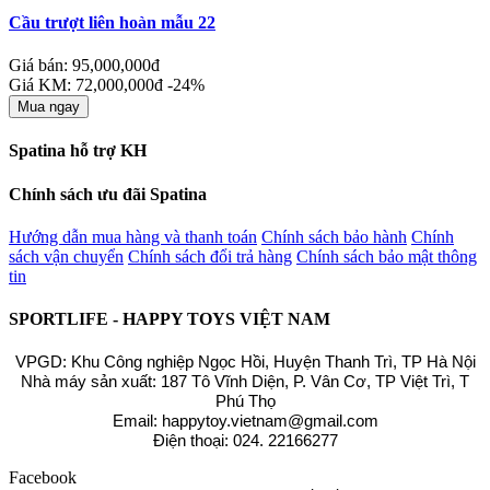
Cầu trượt liên hoàn mẫu 22
Giá bán: 95,000,000đ
Giá KM: 72,000,000đ
-24%
Mua ngay
Spatina hỗ trợ KH
Chính sách ưu đãi Spatina
Hướng dẫn mua hàng và thanh toán
Chính sách bảo hành
Chính
sách vận chuyển
Chính sách đổi trả hàng
Chính sách bảo mật thông
tin
SPORTLIFE - HAPPY TOYS VIỆT NAM
VPGD: Khu Công nghiệp Ngọc Hồi, Huyện Thanh Trì, TP Hà Nội
Nhà máy sản xuất: 187 Tô Vĩnh Diện, P. Vân Cơ, TP Việt Trì, T
Phú Thọ
Email: happytoy.vietnam@gmail.com
Điện thoại: 024. 22166277
Facebook