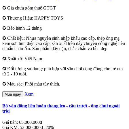
✪ Giá chưa gồm thuế GTGT
✪ Thương Hiệu: HAPPY TOYS
✪ Bảo hành 12 tháng
✪ Chất liệu: Nhựa nguyên sinh nhập khẩu cao cấp, thép ống mạ
kẽm sơn tĩnh điện cao cấp, sản xuất trên dây chuyền công nghệ tiêu
chuẩn châu Âu. Sản phẩm dầy dặn, chắc chắn và bền đẹp.
✪ Xuất xứ: Việt Nam
✪ Đối tượng sử dụng: phù hợp với sân chơi cộng đồng cho trẻ em
từ 2 - 10 tuổi.
✪ Màu sắc: Phối màu tùy thích.
Xem
Mua ngay
Bộ vận động liên hoàn thang leo - cầu trượt - ống chui ngoài
trời
Giá bán: 65,000,000đ
Giá KM: 52,000,000đ
-20%