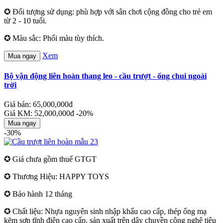
✪ Đối tượng sử dụng: phù hợp với sân chơi cộng đồng cho trẻ em
từ 2 - 10 tuổi.
✪ Màu sắc: Phối màu tùy thích.
Xem
Mua ngay
Bộ vận động liên hoàn thang leo - cầu trượt - ống chui ngoài
trời
Giá bán: 65,000,000đ
Giá KM: 52,000,000đ
-20%
Mua ngay
-30%
✪ Giá chưa gồm thuế GTGT
✪ Thương Hiệu: HAPPY TOYS
✪ Bảo hành 12 tháng
✪ Chất liệu: Nhựa nguyên sinh nhập khẩu cao cấp, thép ống mạ
kẽm sơn tĩnh điện cao cấp, sản xuất trên dây chuyền công nghệ tiêu