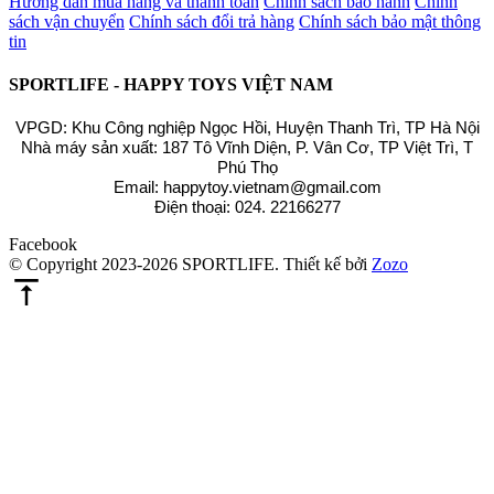
Hướng dẫn mua hàng và thanh toán
Chính sách bảo hành
Chính
sách vận chuyển
Chính sách đổi trả hàng
Chính sách bảo mật thông
tin
SPORTLIFE - HAPPY TOYS VIỆT NAM
VPGD: Khu Công nghiệp Ngọc Hồi, Huyện Thanh Trì, TP Hà Nội
Nhà máy sản xuất: 187 Tô Vĩnh Diện, P. Vân Cơ, TP Việt Trì, T
Phú Thọ
Email: happytoy.vietnam@gmail.com
Điện thoại: 024. 22166277
Facebook
© Copyright 2023-2026 SPORTLIFE.
Thiết kế bởi
Zozo