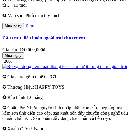
từ 2 - 10 tuổi.
✪ Màu sắc: Phối màu tùy thích.
Xem
Mua ngay
Cầu trượt liên hoàn ngoài trời cho trẻ em
Giá bán: 160,000,000đ
Mua ngay
-20%
✪ Giá chưa gồm thuế GTGT
✪ Thương Hiệu: HAPPY TOYS
✪ Bảo hành 12 tháng
✪ Chất liệu: Nhựa nguyên sinh nhập khẩu cao cấp, thép ống mạ
kẽm sơn tĩnh điện cao cấp, sản xuất trên dây chuyền công nghệ tiêu
chuẩn châu Âu. Sản phẩm dầy dặn, chắc chắn và bền đẹp.
✪ Xuất xứ: Việt Nam