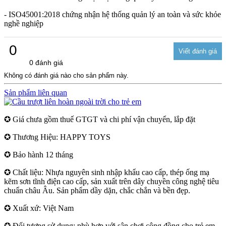
- ISO45001:2018 chứng nhận hệ thống quản lý an toàn và sức khỏe
nghề nghiệp
0
0 đánh giá
Không có đánh giá nào cho sản phẩm này.
Sản phẩm liên quan
✪ Giá chưa gồm thuế GTGT và chi phí vận chuyển, lắp đặt
✪ Thương Hiệu: HAPPY TOYS
✪ Bảo hành 12 tháng
✪ Chất liệu: Nhựa nguyên sinh nhập khẩu cao cấp, thép ống mạ
kẽm sơn tĩnh điện cao cấp, sản xuất trên dây chuyền công nghệ tiêu
chuẩn châu Âu. Sản phẩm dầy dặn, chắc chắn và bền đẹp.
✪ Xuất xứ: Việt Nam
✪ Đối tượng sử dụng: phù hợp với sân chơi cộng đồng cho trẻ em