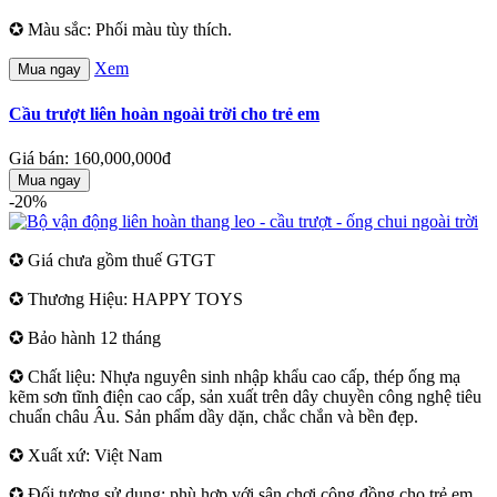
✪ Màu sắc: Phối màu tùy thích.
Xem
Mua ngay
Cầu trượt liên hoàn ngoài trời cho trẻ em
Giá bán: 160,000,000đ
Mua ngay
-20%
✪ Giá chưa gồm thuế GTGT
✪ Thương Hiệu: HAPPY TOYS
✪ Bảo hành 12 tháng
✪ Chất liệu: Nhựa nguyên sinh nhập khẩu cao cấp, thép ống mạ
kẽm sơn tĩnh điện cao cấp, sản xuất trên dây chuyền công nghệ tiêu
chuẩn châu Âu. Sản phẩm dầy dặn, chắc chắn và bền đẹp.
✪ Xuất xứ: Việt Nam
✪ Đối tượng sử dụng: phù hợp với sân chơi cộng đồng cho trẻ em