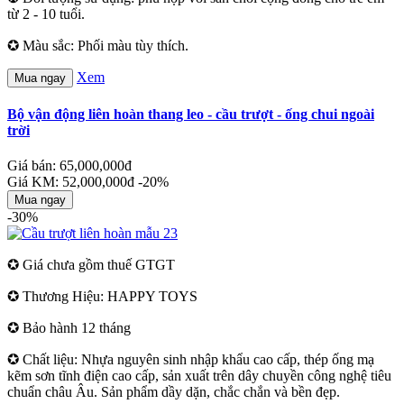
từ 2 - 10 tuổi.
✪ Màu sắc: Phối màu tùy thích.
Xem
Mua ngay
Bộ vận động liên hoàn thang leo - cầu trượt - ống chui ngoài
trời
Giá bán: 65,000,000đ
Giá KM: 52,000,000đ
-20%
Mua ngay
-30%
✪ Giá chưa gồm thuế GTGT
✪ Thương Hiệu: HAPPY TOYS
✪ Bảo hành 12 tháng
✪ Chất liệu: Nhựa nguyên sinh nhập khẩu cao cấp, thép ống mạ
kẽm sơn tĩnh điện cao cấp, sản xuất trên dây chuyền công nghệ tiêu
chuẩn châu Âu. Sản phẩm dầy dặn, chắc chắn và bền đẹp.