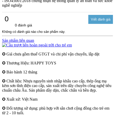
- ISO45001:2018 chứng nhận hệ thống quản lý an toàn và sức khỏe
nghề nghiệp
0
0 đánh giá
Không có đánh giá nào cho sản phẩm này.
Sản phẩm liên quan
✪ Giá chưa gồm thuế GTGT và chi phí vận chuyển, lắp đặt
✪ Thương Hiệu: HAPPY TOYS
✪ Bảo hành 12 tháng
✪ Chất liệu: Nhựa nguyên sinh nhập khẩu cao cấp, thép ống mạ
kẽm sơn tĩnh điện cao cấp, sản xuất trên dây chuyền công nghệ tiêu
chuẩn châu Âu. Sản phẩm dầy dặn, chắc chắn và bền đẹp.
✪ Xuất xứ: Việt Nam
✪ Đối tượng sử dụng: phù hợp với sân chơi cộng đồng cho trẻ em
từ 2 - 10 tuổi.