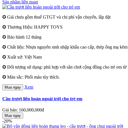
Sản phẩm liên quan
✪ Giá chưa gồm thuế GTGT và chi phí vận chuyển, lắp đặt
✪ Thương Hiệu: HAPPY TOYS
✪ Bảo hành 12 tháng
✪ Chất liệu: Nhựa nguyên sinh nhập khẩu cao cấp, thép ống mạ kẽm s
✪ Xuất xứ: Việt Nam
✪ Đối tượng sử dụng: phù hợp với sân chơi cộng đồng cho trẻ em từ 2
✪ Màu sắc: Phối màu tùy thích.
Xem
Mua ngay
Cầu trượt liên hoàn ngoài trời cho trẻ em
Giá bán: 160,000,000đ
Mua ngay
-20%