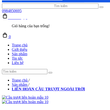
0984850695
Giỏ hàng (0)
Giỏ hàng của bạn trống!
0
Trang chủ
Giới thiệu
Sản phẩm
Tin tức
Liên hệ
Trang chủ
/
Sản phẩm
/
LIÊN HOÀN CẦU TRƯỢT NGOÀI TRỜI