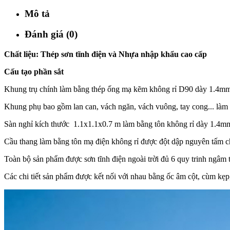
Mô tả
Đánh giá (0)
Chất liệu: Thép sơn tĩnh điện và Nhựa nhập khẩu cao cấp
Cấu tạo phần sắt
Khung trụ chính làm bằng thép ống mạ kẽm không rỉ D90 dày 1.4m
Khung phụ bao gồm lan can, vách ngăn, vách vuông, tay cong... làm
Sàn nghỉ kích thước 1.1x1.1x0.7 m làm bằng tôn không rỉ dày 1.4mm 
Cầu thang làm bằng tôn mạ điện không rỉ được đột dập nguyên tấm ch
Toàn bộ sản phẩm được sơn tĩnh điện ngoài trời đủ 6 quy trinh ngâm t
Các chi tiết sản phẩm được kết nối với nhau bằng ốc âm cột, cùm kẹp,