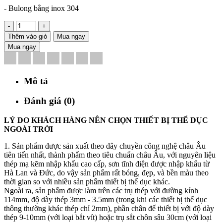
- Bulong bằng inox 304
-
+
Thêm vào giỏ
Mua ngay
Mua ngay
Mô tả
Đánh giá (0)
LÝ DO KHÁCH HÀNG NÊN CHỌN THIẾT BỊ THỂ DỤC
NGOÀI TRỜI
1. Sản phẩm được sản xuất theo dây chuyền công nghệ châu Âu
tiên tiến nhất, thành phẩm theo tiêu chuẩn châu Âu, với nguyên liệu
thép mạ kẽm nhập khẩu cao cấp, sơn tĩnh điện được nhập khẩu từ
Hà Lan và Đức, do vậy sản phẩm rất bóng, đẹp, và bền màu theo
thời gian so với nhiều sản phẩm thiết bị thể dục khác.
Ngoài ra, sản phẩm được làm trên các trụ thép với đường kính
114mm, độ dày thép 3mm - 3.5mm (trong khi các thiết bị thể dục
thông thường khác thép chỉ 2mm), phần chân đế thiết bị với độ dày
thép 9-10mm (với loại bắt vít) hoặc trụ sắt chôn sâu 30cm (với loại