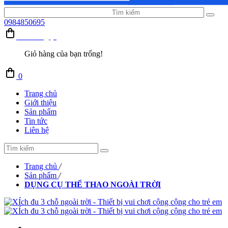
0984850695
Giỏ hàng (0)
Giỏ hàng của bạn trống!
0
Trang chủ
Giới thiệu
Sản phẩm
Tin tức
Liên hệ
Trang chủ
/
Sản phẩm
/
DỤNG CỤ THỂ THAO NGOÀI TRỜI