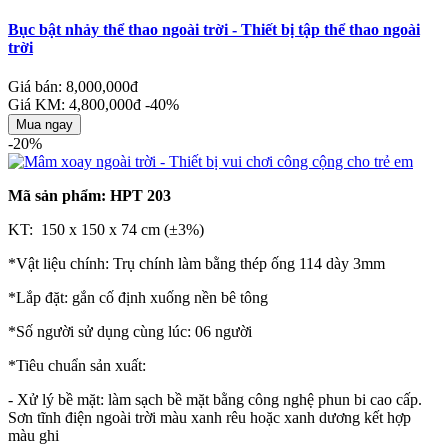
Bục bật nhảy thể thao ngoài trời - Thiết bị tập thể thao ngoài
trời
Giá bán: 8,000,000đ
Giá KM: 4,800,000đ
-40%
Mua ngay
-20%
Mã sản phẩm: HPT 203
KT: 150 x 150 x 74 cm (±3%)
*Vật liệu chính: Trụ chính làm bằng thép ống 114 dày 3mm
*Lắp đặt: gắn cố định xuống nền bê tông
*Số người sử dụng cùng lúc: 06 người
*Tiêu chuẩn sản xuất:
- Xử lý bề mặt: làm sạch bề mặt bằng công nghệ phun bi cao cấp.
Sơn tĩnh điện ngoài trời màu xanh rêu hoặc xanh dương kết hợp
màu ghi