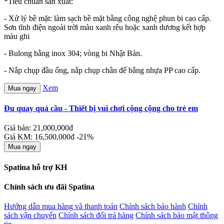
*Tiêu chuẩn sản xuất:
- Xử lý bề mặt: làm sạch bề mặt bằng công nghệ phun bi cao cấp.
Sơn tĩnh điện ngoài trời màu xanh rêu hoặc xanh dương kết hợp
màu ghi
- Bulong bằng inox 304; vòng bi Nhật Bản.
- Nắp chụp đầu ống, nắp chụp chân đế bằng nhựa PP cao cấp.
Xem
Mua ngay
Đu quay quả cầu - Thiết bị vui chơi cộng cộng cho trẻ em
Giá bán: 21,000,000đ
Giá KM: 16,500,000đ
-21%
Mua ngay
Spatina hỗ trợ KH
Chính sách ưu đãi Spatina
Hướng dẫn mua hàng và thanh toán
Chính sách bảo hành
Chính
sách vận chuyển
Chính sách đổi trả hàng
Chính sách bảo mật thông