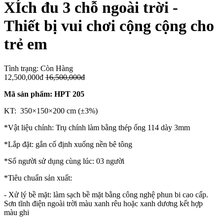
XÍch đu 3 chỗ ngoài trời -
Thiết bị vui chơi cộng cộng cho
trẻ em
Tình trạng:
Còn Hàng
12,500,000đ
16,500,000đ
Mã sản phẩm: HPT 205
KT: 350×150×200 cm (±3%)
*Vật liệu chính: Trụ chính làm bằng thép ống 114 dày 3mm
*Lắp đặt: gắn cố định xuống nền bê tông
*Số người sử dụng cùng lúc: 03 người
*Tiêu chuẩn sản xuất:
- Xử lý bề mặt: làm sạch bề mặt bằng công nghệ phun bi cao cấp.
Sơn tĩnh điện ngoài trời màu xanh rêu hoặc xanh dương kết hợp
màu ghi