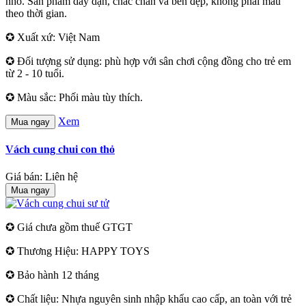
nhỏ. Sản phẩm dầy dặn, chắc chắn và bền đẹp, không phai màu
theo thời gian.
✪ Xuất xứ: Việt Nam
✪ Đối tượng sử dụng: phù hợp với sân chơi cộng đồng cho trẻ em
từ 2 - 10 tuổi.
✪ Màu sắc: Phối màu tùy thích.
Xem
Mua ngay
Vách cung chui con thỏ
Giá bán: Liên hệ
Mua ngay
✪ Giá chưa gồm thuế GTGT
✪ Thương Hiệu: HAPPY TOYS
✪ Bảo hành 12 tháng
✪ Chất liệu: Nhựa nguyên sinh nhập khẩu cao cấp, an toàn với trẻ