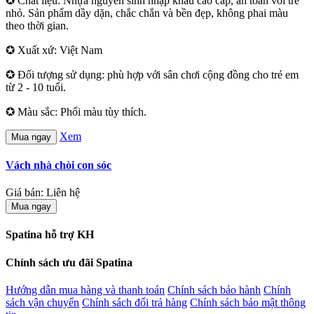
✪ Chất liệu: Nhựa nguyên sinh nhập khẩu cao cấp, an toàn với trẻ
nhỏ. Sản phẩm dầy dặn, chắc chắn và bền đẹp, không phai màu
theo thời gian.
✪ Xuất xứ: Việt Nam
✪ Đối tượng sử dụng: phù hợp với sân chơi cộng đồng cho trẻ em
từ 2 - 10 tuổi.
✪ Màu sắc: Phối màu tùy thích.
Xem
Mua ngay
Vách nhà chòi con sóc
Giá bán: Liên hệ
Mua ngay
Spatina hỗ trợ KH
Chính sách ưu đãi Spatina
Hướng dẫn mua hàng và thanh toán
Chính sách bảo hành
Chính
sách vận chuyển
Chính sách đổi trả hàng
Chính sách bảo mật thông