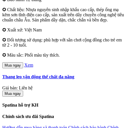
✪ Chất liệu: Nhựa nguyên sinh nhập khẩu cao cấp, thép ống mạ
kẽm sơn tĩnh điện cao cấp, sản xuất trên dây chuyền công nghệ tiêu
chuẩn châu Âu. Sản phẩm dầy dặn, chắc chắn và bền đẹp.
✪ Xuất xứ: Việt Nam
✪ Đối tượng sử dụng: phù hợp với sân chơi cộng đồng cho trẻ em
từ 2 - 10 tuổi.
✪ Màu sắc: Phối màu tùy thích.
Xem
Mua ngay
Thang leo vận động thể chất đa năng
Giá bán: Liên hệ
Mua ngay
Spatina hỗ trợ KH
Chính sách ưu đãi Spatina
Hướng dẫn mua hàng và thanh toán
Chính sách bảo hành
Chính