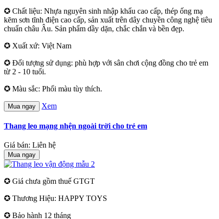
✪ Chất liệu: Nhựa nguyên sinh nhập khẩu cao cấp, thép ống mạ
kẽm sơn tĩnh điện cao cấp, sản xuất trên dây chuyền công nghệ tiêu
chuẩn châu Âu. Sản phẩm dầy dặn, chắc chắn và bền đẹp.
✪ Xuất xứ: Việt Nam
✪ Đối tượng sử dụng: phù hợp với sân chơi cộng đồng cho trẻ em
từ 2 - 10 tuổi.
✪ Màu sắc: Phối màu tùy thích.
Xem
Mua ngay
Thang leo mạng nhện ngoài trời cho trẻ em
Giá bán: Liên hệ
Mua ngay
✪ Giá chưa gồm thuế GTGT
✪ Thương Hiệu: HAPPY TOYS
✪ Bảo hành 12 tháng