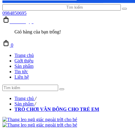
0984850695
Giỏ hàng (0)
Giỏ hàng của bạn trống!
0
Trang chủ
Giới thiệu
Sản phẩm
Tin tức
Liên hệ
Trang chủ
/
Sản phẩm
/
TRÒ CHƠI VẬN ĐỘNG CHO TRẺ EM