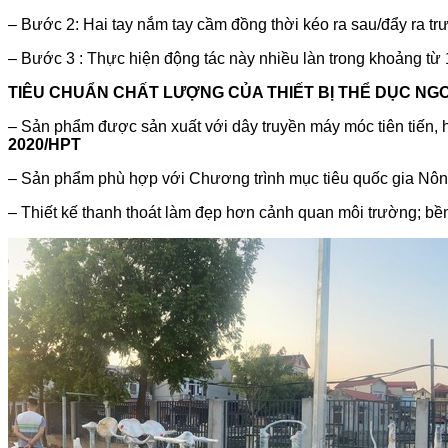
– Bước 2: Hai tay nắm tay cầm đồng thời kéo ra sau/đẩy ra tr
– Bước 3 :
Thực hiện động tác này nhiều làn trong khoảng từ 
TIÊU CHUẨN CHẤT LƯỢNG CỦA THIẾT BỊ THỂ DỤC NGO
– Sản phẩm được sản xuất với dây truyền máy móc tiên tiến, h
2020/HPT
– Sản phẩm phù hợp với Chương trình mục tiêu quốc gia Nông t
– Thiết kế thanh thoát làm đẹp hơn cảnh quan môi trường; bền 