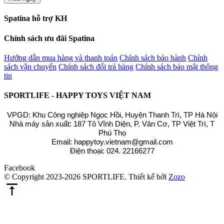
Spatina hỗ trợ KH
Chính sách ưu đãi Spatina
Hướng dẫn mua hàng và thanh toán
Chính sách bảo hành
Chính
sách vận chuyển
Chính sách đổi trả hàng
Chính sách bảo mật thông
tin
SPORTLIFE - HAPPY TOYS VIỆT NAM
VPGD: Khu Công nghiệp Ngọc Hồi, Huyện Thanh Trì, TP Hà Nội
Nhà máy sản xuất: 187 Tô Vĩnh Diện, P. Vân Cơ, TP Việt Trì, T
Phú Thọ
Email: happytoy.vietnam@gmail.com
Điện thoại: 024. 22166277
Facebook
© Copyright 2023-2026 SPORTLIFE.
Thiết kế bởi
Zozo