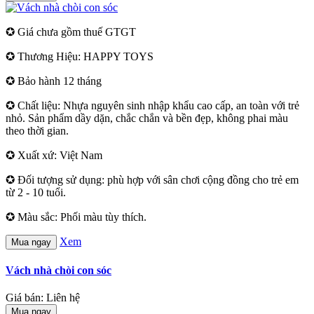
✪ Giá chưa gồm thuế GTGT
✪ Thương Hiệu: HAPPY TOYS
✪ Bảo hành 12 tháng
✪ Chất liệu: Nhựa nguyên sinh nhập khẩu cao cấp, an toàn với trẻ
nhỏ. Sản phẩm dầy dặn, chắc chắn và bền đẹp, không phai màu
theo thời gian.
✪ Xuất xứ: Việt Nam
✪ Đối tượng sử dụng: phù hợp với sân chơi cộng đồng cho trẻ em
từ 2 - 10 tuổi.
✪ Màu sắc: Phối màu tùy thích.
Xem
Mua ngay
Vách nhà chòi con sóc
Giá bán: Liên hệ
Mua ngay