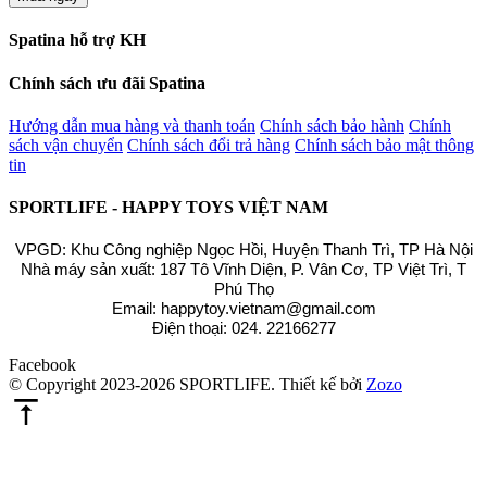
Spatina hỗ trợ KH
Chính sách ưu đãi Spatina
Hướng dẫn mua hàng và thanh toán
Chính sách bảo hành
Chính
sách vận chuyển
Chính sách đổi trả hàng
Chính sách bảo mật thông
tin
SPORTLIFE - HAPPY TOYS VIỆT NAM
VPGD: Khu Công nghiệp Ngọc Hồi, Huyện Thanh Trì, TP Hà Nội
Nhà máy sản xuất: 187 Tô Vĩnh Diện, P. Vân Cơ, TP Việt Trì, T
Phú Thọ
Email: happytoy.vietnam@gmail.com
Điện thoại: 024. 22166277
Facebook
© Copyright 2023-2026 SPORTLIFE.
Thiết kế bởi
Zozo