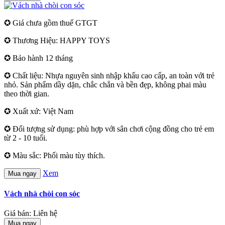
✪ Giá chưa gồm thuế GTGT
✪ Thương Hiệu: HAPPY TOYS
✪ Bảo hành 12 tháng
✪ Chất liệu: Nhựa nguyên sinh nhập khẩu cao cấp, an toàn với trẻ
nhỏ. Sản phẩm dầy dặn, chắc chắn và bền đẹp, không phai màu
theo thời gian.
✪ Xuất xứ: Việt Nam
✪ Đối tượng sử dụng: phù hợp với sân chơi cộng đồng cho trẻ em
từ 2 - 10 tuổi.
✪ Màu sắc: Phối màu tùy thích.
Xem
Mua ngay
Vách nhà chòi con sóc
Giá bán: Liên hệ
Mua ngay