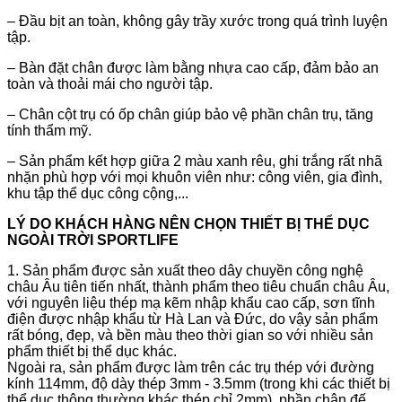
– Đầu bịt an toàn, không gây trầy xước trong quá trình luyện
tập.
– Bàn đặt chân được làm bằng nhựa cao cấp, đảm bảo an
toàn và thoải mái cho người tập.
–
Chân cột trụ có ốp chân giúp bảo vệ phần chân trụ, tăng
tính thẩm mỹ.
–
Sản phẩm kết hợp giữa 2 màu xanh rêu, ghi trắng rất nhã
nhặn phù hợp với mọi khuôn viên như: công viên, gia đình,
khu tập thể dục công cộng,...
LÝ DO KHÁCH HÀNG NÊN CHỌN THIẾT BỊ THỂ DỤC
NGOÀI TRỜI SPORTLIFE
1. Sản phẩm được sản xuất theo dây chuyền công nghệ
châu Âu tiên tiến nhất, thành phẩm theo tiêu chuẩn châu Âu,
với nguyên liệu thép mạ kẽm nhập khẩu cao cấp, sơn tĩnh
điện được nhập khẩu từ Hà Lan và Đức, do vậy sản phẩm
rất bóng, đẹp, và bền màu theo thời gian so với nhiều sản
phẩm thiết bị thể dục khác.
Ngoài ra, sản phẩm được làm trên các trụ thép với đường
kính 114mm, độ dày thép 3mm - 3.5mm (trong khi các thiết bị
thể dục thông thường khác thép chỉ 2mm), phần chân đế