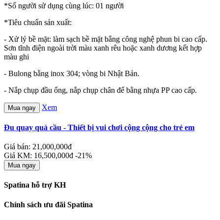
*Số người sử dụng cùng lúc: 01 người
*Tiêu chuẩn sản xuất:
- Xử lý bề mặt: làm sạch bề mặt bằng công nghệ phun bi cao cấp.
Sơn tĩnh điện ngoài trời màu xanh rêu hoặc xanh dương kết hợp
màu ghi
- Bulong bằng inox 304; vòng bi Nhật Bản.
- Nắp chụp đầu ống, nắp chụp chân đế bằng nhựa PP cao cấp.
Xem
Mua ngay
Đu quay quả cầu - Thiết bị vui chơi cộng cộng cho trẻ em
Giá bán: 21,000,000đ
Giá KM: 16,500,000đ
-21%
Mua ngay
Spatina hỗ trợ KH
Chính sách ưu đãi Spatina