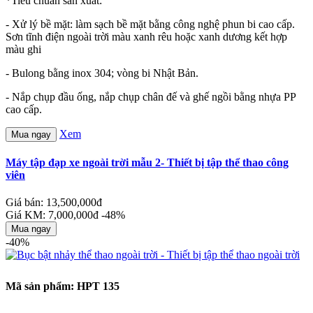
*Tiêu chuẩn sản xuất:
- Xử lý bề mặt: làm sạch bề mặt bằng công nghệ phun bi cao cấp.
Sơn tĩnh điện ngoài trời màu xanh rêu hoặc xanh dương kết hợp
màu ghi
- Bulong bằng inox 304; vòng bi Nhật Bản.
- Nắp chụp đầu ống, nắp chụp chân đế và ghế ngồi bằng nhựa PP
cao cấp.
Xem
Mua ngay
Máy tập đạp xe ngoài trời mẫu 2- Thiết bị tập thể thao công
viên
Giá bán: 13,500,000đ
Giá KM: 7,000,000đ
-48%
Mua ngay
-40%
Mã sản phẩm: HPT 135