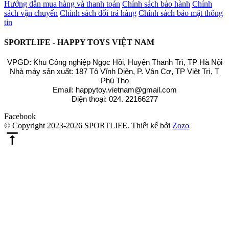
Hướng dẫn mua hàng và thanh toán
Chính sách bảo hành
Chính
sách vận chuyển
Chính sách đổi trả hàng
Chính sách bảo mật thông
tin
SPORTLIFE - HAPPY TOYS VIỆT NAM
VPGD: Khu Công nghiệp Ngọc Hồi, Huyện Thanh Trì, TP Hà Nội
Nhà máy sản xuất: 187 Tô Vĩnh Diện, P. Vân Cơ, TP Việt Trì, T
Phú Thọ
Email: happytoy.vietnam@gmail.com
Điện thoại: 024. 22166277
Facebook
© Copyright 2023-2026 SPORTLIFE.
Thiết kế bởi
Zozo