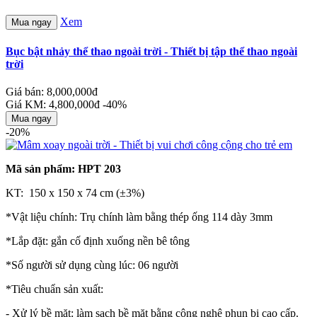
Xem
Mua ngay
Bục bật nhảy thể thao ngoài trời - Thiết bị tập thể thao ngoài
trời
Giá bán: 8,000,000đ
Giá KM: 4,800,000đ
-40%
Mua ngay
-20%
Mã sản phẩm: HPT 203
KT: 150 x 150 x 74 cm (±3%)
*Vật liệu chính: Trụ chính làm bằng thép ống 114 dày 3mm
*Lắp đặt: gắn cố định xuống nền bê tông
*Số người sử dụng cùng lúc: 06 người
*Tiêu chuẩn sản xuất:
- Xử lý bề mặt: làm sạch bề mặt bằng công nghệ phun bi cao cấp.